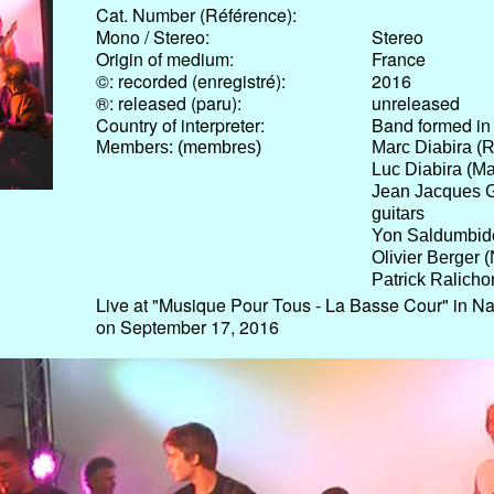
Cat. Number (Référence):
Mono / Stereo:
Stereo
Origin of medium:
France
©: recorded (enregistré):
2016
®: released (paru):
unreleased
Country of interpreter:
Band formed in
Members: (membres)
Marc Diabira (Ru
Luc Diabira (Mar
Jean Jacques Go
guitars
Yon Saldumbide 
Olivier Berger 
Patrick Ralicho
Live at "Musique Pour Tous - La Basse Cour" in Nan
on September 17, 2016