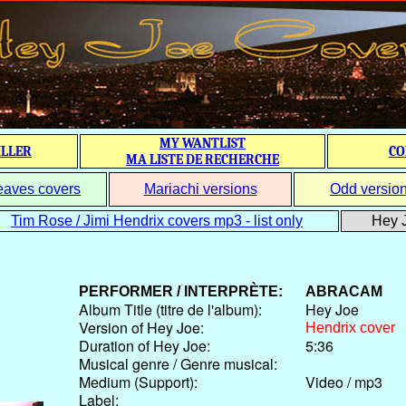
MY WANTLIST
ILLER
CO
MA LISTE DE RECHERCHE
eaves covers
Mariachi versions
Odd versio
Tim Rose / Jimi Hendrix covers mp3 - list only
Hey J
PERFORMER / INTERPRÈTE:
ABRACAM
Album Title (titre de l'album):
Hey Joe
Version of Hey Joe:
Hendrix cover
Duration of Hey Joe:
5:36
Musical genre / Genre musical:
Medium (Support):
Video / mp3
Label: