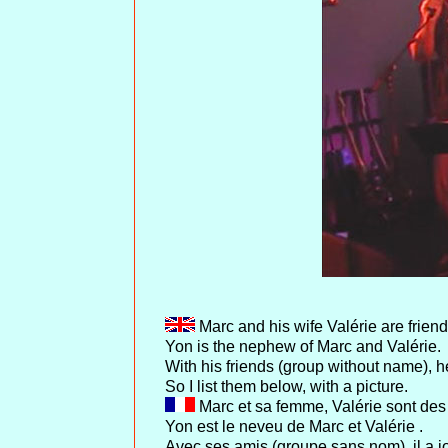
Marc and his wife Valérie are friend
Yon is the nephew of Marc and Valérie.
With his friends (group without name), 
So I list them below, with a picture.
Marc et sa femme, Valérie sont des
Yon est le neveu de Marc et Valérie .
Avec ses amis (groupe sans nom), il a j