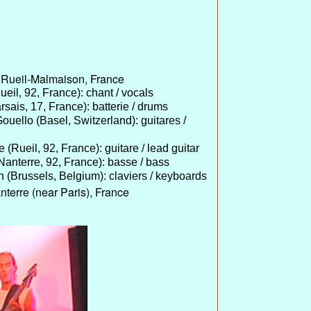
 Rueil-Malmaison, France
eil, 92, France): chant / vocals
sais, 17, France): batterie / drums
uello (Basel, Switzerland): guitares /
(Rueil, 92, France): guitare / lead guitar
(Nanterre, 92, France): basse / bass
n (Brussels, Belgium): claviers / keyboards
terre (near Paris), France