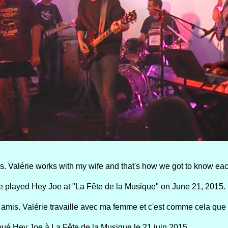
s. Valérie works with my wife and that's how we got to know eac
he played Hey Joe at "La Fête de la Musique" on June 21, 2015.
 amis. Valérie travaille avec ma femme et c'est comme cela q
oué Hey Joe à La Fête de la Musique le 21 juin 2015.