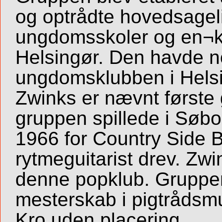
og optrådte hovedsagel
ungdomsskoler og en¬ke
Helsingør. Den havde no
ungdomsklubben i Helsi
Zwinks er nævnt første
gruppen spillede i Søbo
1966 for Country Side 
rytmeguitarist drev. Zwin
denne popklub. Gruppen
mesterskab i pigtrådsm
Kro uden placering.