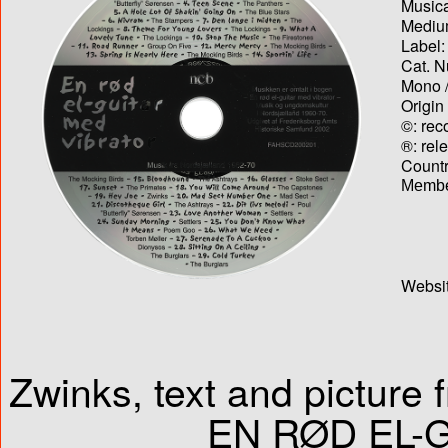
Musica
Medium
Label:
Cat. N
Mono /
Origin
©: rec
®: rel
Country
Membe
Websit
Zwinks, text and picture
EN RØD EL-