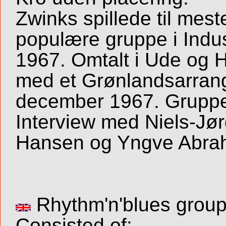
Zwinks spillede til me
populære gruppe i Indust
1967. Omtalt i Ude og H
med et Grønlandsarrange
december 1967. Gruppe
Interview med Niels-Jø
Hansen og Yngve Abra
Rhythm'n'blues group 
Consisted of: