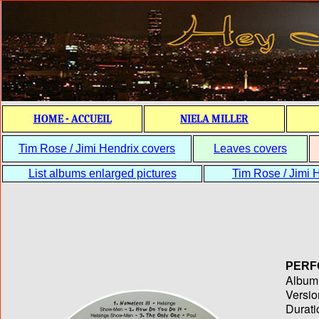
HOME - ACCUEIL
NIELA MILLER
Tim Rose / Jimi Hendrix covers
Leaves covers
List albums enlarged pictures
Tim Rose / Jimi H
PERF
Album T
Versio
Durati